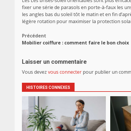
Les Les brises-soleil orientables sont plus efficac
fixer une série de parasols en porte-à-faux les uns
les angles bas du soleil tôt le matin et en fin d’
légère rotation pour maximiser la protection solai
Navigation
Précédent
Mobilier coiffure : comment faire le bon choix
d’article
Laisser un commentaire
Vous devez
vous connecter
pour publier un comm
HISTOIRES CONNEXES