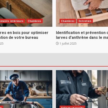
ments intérieurs
Chambres
Chambres
Entretien
res en bois pour optimiser
Identification et prévention 
ation de votre bureau
larves d’anthrène dans le m
025
1 juillet 2025
ie
Artisan serrurier