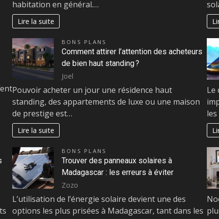
habitation en général.…
sol
Lire la suite
Li
BONS PLANS
Comment attirer l’attention des acheteurs
de bien haut standing ?
Joel
fent
Pouvoir acheter un jour une résidence haut
Le 
standing, des appartements de luxe ou une maison
imp
de prestige est…
les
Lire la suite
Li
BONS PLANS
s
Trouver des panneaux solaires à
Madagascar : les erreurs à éviter
Zozo
L’utilisation de l’énergie solaire devient une des
Noë
ts
options les plus prisées à Madagascar, tant dans les
plu