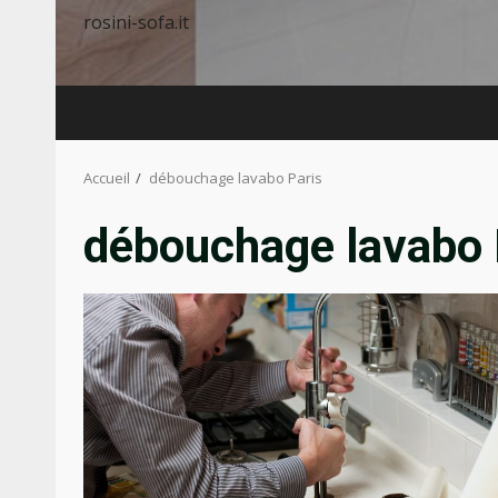
rosini-sofa.it
Accueil
débouchage lavabo Paris
débouchage lavabo 