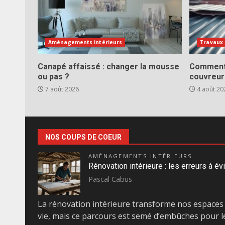
Aménagements intérieurs
Travaux
Canapé affaissé : changer la mousse
Comment 
ou pas ?
couvreur
7 août 2026
4 août 20
NOS COUPS DE COEUR
AMÉNAGEMENTS INTÉRIEURS
Rénovation intérieure : les erreurs à évi
Pascal Cabus
La rénovation intérieure transforme nos espaces
vie, mais ce parcours est semé d’embûches pour l